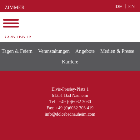
Skip
DE
EN
ZIMMER
to
BUCHEN
content
Menu
CONTENTS
Tagen & Feiern
Veranstaltungen
Angebote
Medien & Presse
Karriere
Elvis-Presley-Platz 1
61231 Bad Nauheim
Tel.: +49 (0)6032 3030
Fax: +49 (0)6032 303 419
info@dolcebadnauheim.com