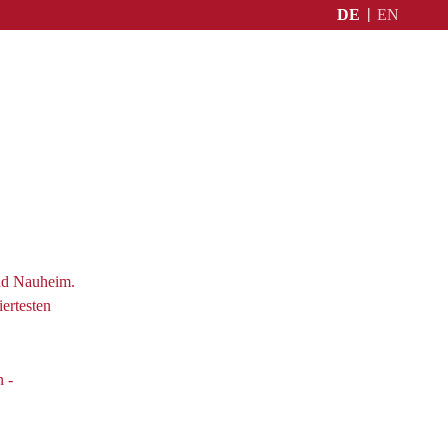
DE
EN
ad Nauheim.
ertesten
 -