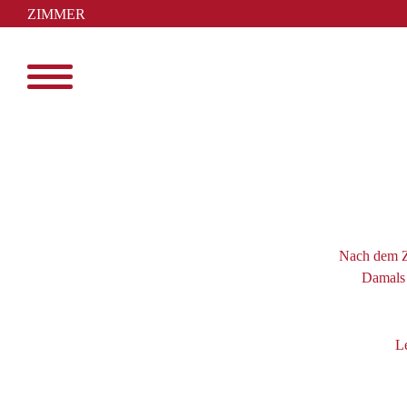
ZIMMER
BUCHEN
Menu
Skip
to
content
Nach dem Z
Damals 
L