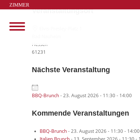
Skip
ZIMMER
to
Veranstaltungsort
BUCHEN
content
Elvis-Presley-Platz 1
Menu
Bad Nauheim
Hessen
61231
Nächste Veranstaltung
BBQ-Brunch
- 23. August 2026 - 11:30 - 14:00
Kommende Veranstaltungen
BBQ-Brunch
- 23. August 2026 - 11:30 - 14:00
Italien Brunch
- 13. September 2026 - 11:30 - 