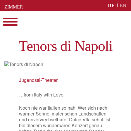
Skip
DE
EN
ZIMMER
to
BUCHEN
content
Menu
Tenors di Napoli
Jugendstil-Theater
…from Italy with Love
Noch nie war Italien so nah! Wer sich nach
warmer Sonne, malerischen Landschaften
und unverwechselbarer Dolce Vita sehnt, ist
bei diesem wunderbaren Konzert genau