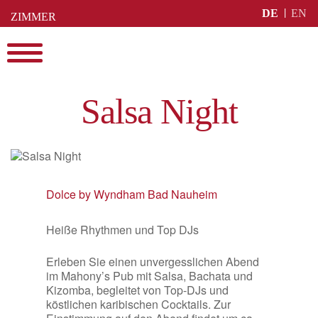
Skip
DE
EN
ZIMMER
to
BUCHEN
content
Menu
Salsa Night
Dolce by Wyndham Bad Nauheim
Heiße Rhythmen und Top DJs
Erleben Sie einen unvergesslichen Abend
im Mahony’s Pub mit Salsa, Bachata und
Kizomba, begleitet von Top-DJs und
köstlichen karibischen Cocktails. Zur