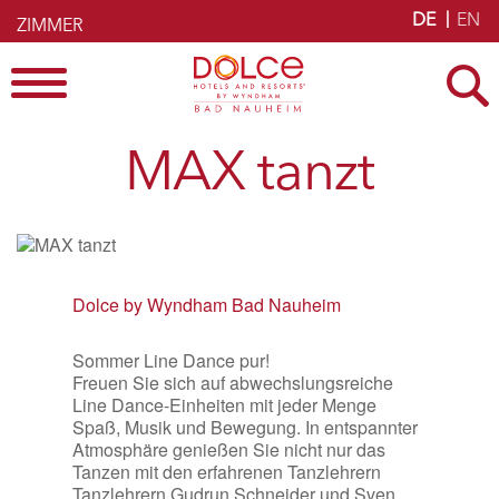
Skip
DE
EN
to
ZIMMER
BUCHEN
content
Menu
MAX tanzt
Dolce by Wyndham Bad Nauheim
Sommer Line Dance pur!
Freuen Sie sich auf abwechslungsreiche
Line Dance-Einheiten mit jeder Menge
Spaß, Musik und Bewegung. In entspannter
Atmosphäre genießen Sie nicht nur das
Tanzen mit den erfahrenen Tanzlehrern
Tanzlehrern Gudrun Schneider und Sven