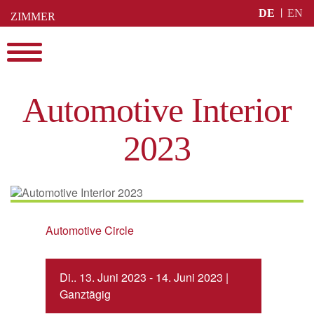
Skip
DE
EN
ZIMMER
to
BUCHEN
content
Menu
Automotive Interior
2023
Automotive Circle
Di.. 13. Juni 2023 - 14. Juni 2023 |
Ganztägig