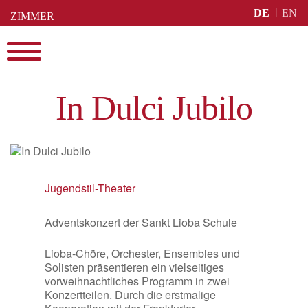
Skip
DE
EN
ZIMMER
to
BUCHEN
content
Menu
In Dulci Jubilo
Jugendstil-Theater
Adventskonzert der Sankt Lioba Schule
Lioba-Chöre, Orchester, Ensembles und
Solisten präsentieren ein vielseitiges
vorweihnachtliches Programm in zwei
Konzertteilen. Durch die erstmalige